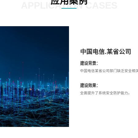
应用案例
APPLICATION CASES
中国电信.某省公司
建设背景：
中国电信某省公司部门缺乏安全相
建设效果：
全面提升了系统安全防护能力。