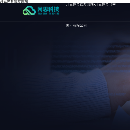
开云体育官方网站
开云体育官方网站-开云体育（中
国）有限公司