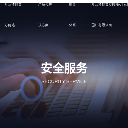
开云体育官
产品与解
服务
开云体育官方网站-开云
方网站
决方案
体系
国）有限公司
安全服务
SECURITY SERVICE