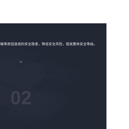
策略等原因造成的安全隐患，降低安全风险，提高整体安全等级。
02