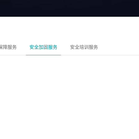
保障服务
安全加固服务
安全培训服务
。