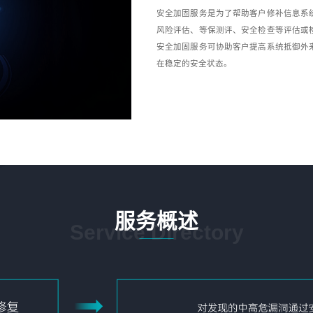
安全加固服务是为了帮助客户修补信息系
风险评估、等保测评、安全检查等评估或
安全加固服务可协助客户提高系统抵御外
在稳定的安全状态。
服务概述
Service Directory