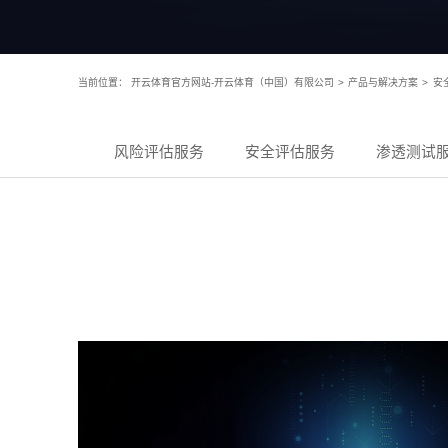
当前位置：
开云体育官方网站-开云体育（中国）有限公司
>
产品与解决方案
>
安
风险评估服务
安全评估服务
渗透测试