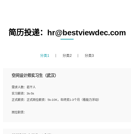
简历投递：hr@bestviewdec.com
分类1
分类2
分类3
空间设计师实习生（武汉）
需求人数：若干人
实习薪资：3k-5k
正式薪资：正式岗位薪资：5k-10K，年终奖1-3个月（看能力浮动）
岗位职责：
1、 沟通客户需求，分析其实施的可行性，辅助项目经理完成展示策划、设计；
2、 把握设计时间节点，控制设计进度，完成展示设计任务；
3、配合平面设计师完成项目最终的整体汇报方案；参与项目例会，项目完工总结报