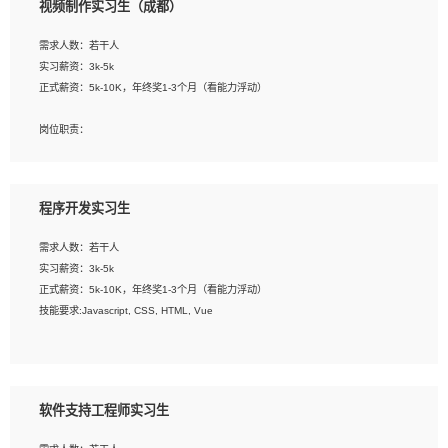
视频制作实习生（成都）
告，设计项目文件管理和资料库维护；
4、 创新设计表现形式，优化流程、提高设计工作效率；
需求人数：若干人
5、 设计内容包括但不限于：展厅/博物馆/展馆的规划与空间设计，人机界面设计，
实习薪资：3k-5k
标志及吉祥物设计，效果图后期处理等。
正式薪资：5k-10K，年终奖1-3个月（看能力浮动）
岗位要求：
岗位职责：
1、艺术设计类相关专业；
1、各类企业宣传片视频的剪辑和片头片尾包装；
2、热爱展览展示设计工作，熟悉行业动向，设计专业知识和产品专业知识；
2、广告片的后期剪辑与整体特效合成；
3、具有良好的人际沟通、准确判断客户需求并执行的能力、较强的团队合作能力和
3、特效及动画制作并了解后期合成软件。
服务意识。
程序开发实习生
岗位要求：
需求人数：若干人
1、热爱影视，责任心强，有强烈的兴趣和后期制作的主观能动性；
实习薪资：3k-5k
2、熟练使用After Effect、Photo Shop、熟练掌握视频剪辑和特效包装软件；
正式薪资：5k-10K，年终奖1-3个月（看能力浮动）
3、能对影片后期进行整体调色控制，具备一定审美感；
技能要求:Javascript, CSS, HTML, Vue
4、在剪辑上会思考，有一定编导思维；
5、踏实， 勤奋，愿意在工作中不断学习，提高自我；
工作职责：
6、能与同事友好相处。
1. 负责公司的前端项目的开发;
2. 负责公司已有项目的维护及迭代;
软件支持工程师实习生
工作要求: