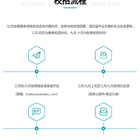
校招流程
SCHOOL RECRUIMENT PROCESS
（公司会根据各地高校双选会开展时间，安排当地现场招聘，请应届毕业生随时关注信息更新，
三月-四月为春季校招时间，九月-十月为秋季校招时间）
三月初/九月初网络投递渠道开启
三月/九月上旬至三月/九月底简历反馈
（邮箱：hr@bestviewdec.com）
（具体以邮件/电话为准）