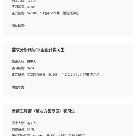
需求人数：若干人
1. 熟悉 Javascript, CSS, HTML, Vue, Git;
实习薪资：3k-5k
2. 熟悉前端常用框架, 能独立完成设计给予的 UI 效果;
正式薪资：5k-10K，年终奖1-3个月（看能力浮动）
3. 有良好的代码习惯, 低级错误出现频率低;
4. 具备优秀的沟通和协调能力，能承受比较大的工作压力;
岗位职责:
5. 自我驱动力强, 能自主学习新知识新技术, 并具有较强的自学能力;
1. 为企业客户提供软件技术服务。包括安装、升级、配置、调优、故障诊断等工
6. 了解前端设计及后端开发, 可快速和同事对接工作;
作；
7. 了解或熟悉 WebGL 及相关框架优先。
2. 在此基础上，并能为客户提供客户化技术支持方案，提升软件使用效率与价值。
需求分析顾问/平面设计实习生
任职要求:
需求人数：若干人
1. 计算机专业相关背景；
实习薪资：3k-5k
2. 自我学习和动手能力强，对操作系统、数据库有一定基础和兴趣；
正式薪资：正式岗位薪资：5k-10K，年终奖1-3个月（看能力浮动）
3.沟通能力强、有基础客户服务意识。
岗位职责：
1、 沟通客户需求，分析其实施的可行性，辅助项目经理完成展示策划、设计；
2、 把握设计时间节点，控制设计进度，完成展示设计任务；
3、配合平面设计师完成项目最终的整体汇报方案；参与项目例会，项目完工总结报
售前工程师（解决方案专员）实习生
告，设计项目文件管理和资料库维护；
4、 创新设计表现形式，优化流程、提高设计工作效率；
需求人数：若干人
5、 设计内容包括但不限于：展厅/博物馆/展馆的规划与空间设计，人机界面设计，
岗位薪资：3k-5k
标志及吉祥物设计，效果图后期处理等。
正式岗位薪资：5k-10K，年终奖1-3个月（看能力浮动）