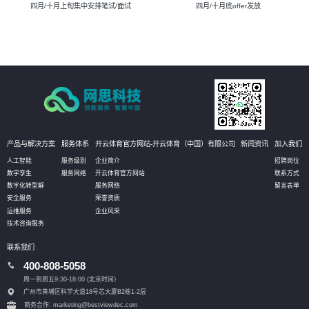
四月/十月上旬集中安排笔试/面试
四月/十月底offer发放
产品与解决方案
服务体系
开云体育官方网站-开云体育（中国）有限公司
新闻资讯
加入我们
人工智能
服务级别
企业简介
招聘岗位
数字孪生
服务网络
开云体育官方网站
联系方式
数字化转型解
服务网络
留言表单
安全服务
荣誉资质
运维服务
企业风采
技术咨询服务
联系我们
400-808-5058
周一到周五9:30-18:00 (北京时间）
广州市黄埔区科学大道18号芯大厦B2栋1-2层
商务合作: marketing@bestviewdec.com