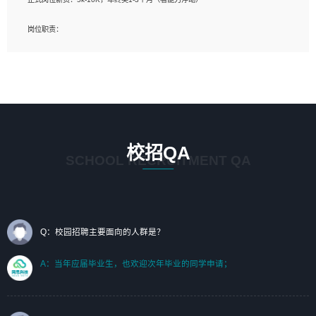
岗位要求：
岗位职责：
1、艺术设计类相关专业；（其中需求分析顾问不限专业）
1、完成主要工作：项目解决方案策划与编写，项目投标方案编写、项目申报方案编
2、热爱展览展示设计工作，熟悉行业动向，设计专业知识和产品专业知识；
写；
3、具有良好的人际沟通、准确判断客户需求并执行的能力、较强的团队合作能力和
2、人才队伍建设：完善SPL人才沉淀，积聚力量，为公司各省项目打单提供全面支
服务意识。
撑。
任职要求：
1. 熟悉 Javascript, CSS, HTML, Vue, Git;
校招QA
2. 熟悉 前端常用框架, 能独立完成设计给予的 UI 效果;
SCHOOL RECRUITMENT QA
3. 有良好的代码习惯, 低级错误出现频率低;
4. 具备优秀的沟通和协调能力，能承受比较大的工作压力;
5. 自我驱动力强, 能自主学习新知识新技术, 并具有较强的自学能力;
6. 了解前端设计及后端开发, 可快速和同事对接工作;
7. 了解或熟悉 WebGL 及相关框架优先。
Q：校园招聘主要面向的人群是？
（岗位人员专职于行业应用解决方案、项目申报方案、投标方案的策划编写）
A：当年应届毕业生，也欢迎次年毕业的同学申请；