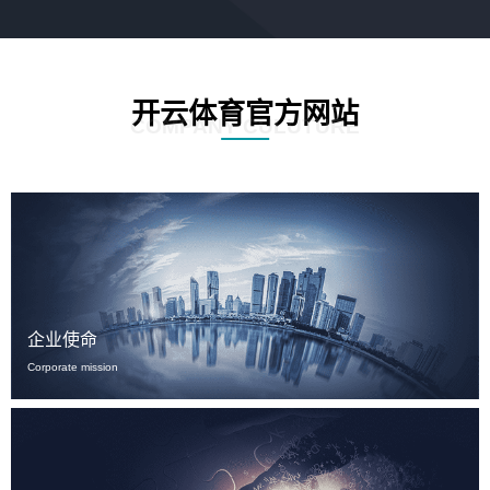
开云体育官方网站
COMPANY CULUTURE
企业使命
Corporate mission