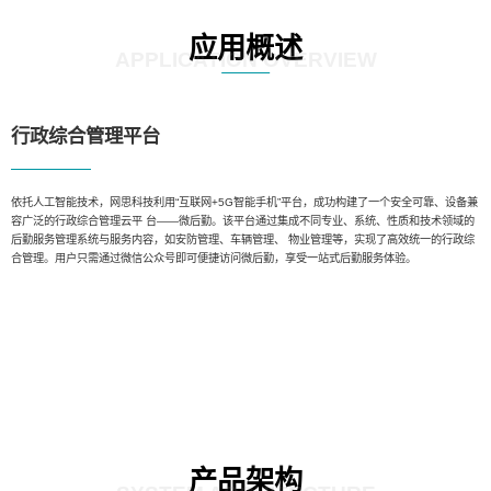
应用概述
APPLICATION OVERVIEW
行政综合管理平台
依托人工智能技术，网思科技利用“互联网+5G智能手机”平台，成功构建了一个安全可靠、设备兼
容广泛的行政综合管理云平 台——微后勤。该平台通过集成不同专业、系统、性质和技术领域的
后勤服务管理系统与服务内容，如安防管理、车辆管理、 物业管理等，实现了高效统一的行政综
合管理。用户只需通过微信公众号即可便捷访问微后勤，享受一站式后勤服务体验。
产品架构