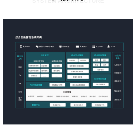
SYSTEM ARCHITECTURE