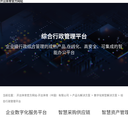
开云体育官方网站
综合行政管理平台
企业级行政综合管理的成熟产品,在线化、高安全、可集成的智
能办公平台
当前位置：
开云体育官方网站-开云体育（中国）有限公司
>
产品与解决方案
>
数字化转型解决方案
>
综
合行政管理平台
企业数字化服务平台
智慧采购供应链
智慧资产管