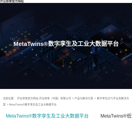
开云体育官方网站
MetaTwins®数字孪生及工业大数据平台
当前位置：
开云体育官方网站-开云体育（中国）有限公司
>
产品与解决方案
>
数字孪生(DT)平台及解决方
案
>
MetaTwins®数字孪生及工业大数据平台
MetaTwins®数字孪生及工业大数据平台
MetaTwin